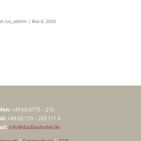
on
lus_admin
|
Mai 6, 2020
efon:
+49 (
0) 6773 – 215
il:
+49 (0) 179 – 203 111 4
ail:
info@dasfasshotel.de
ressum
|
Datenschutz
|
AGB