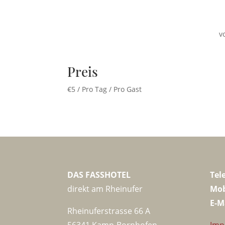
v
Preis
€
5
/ Pro Tag / Pro Gast
DAS FASSHOTEL
Tel
direkt am Rheinufer
Mob
E-M
Rheinuferstrasse 66 A
56341 Kamp-Bornhofen
Imp