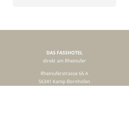
DAS FASSHOTEL
direkt am Rheinufer
Rheinuferstrasse 66 A
56341 Kamp-Bornhofen
Telefon:
+49 (
0) 6773 – 215
Mobil:
+49 (0) 179 – 203 111 4
E-Mail:
info@dasfasshotel.de
Impressum
|
Datenschutz
|
AGB