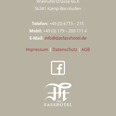
Rheinuferstrasse 66 A
56341 Kamp-Bornhofen
Telefon:
+49 (
0) 6773 – 215
Mobil:
+49 (0) 179 – 203 111 4
E-Mail:
info@dasfasshotel.de
Impressum
|
Datenschutz
|
AGB